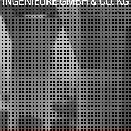
INGENIEURE GMBH & CO. KG
Bauingenieure aus Leidenschaft | 09571/9489789