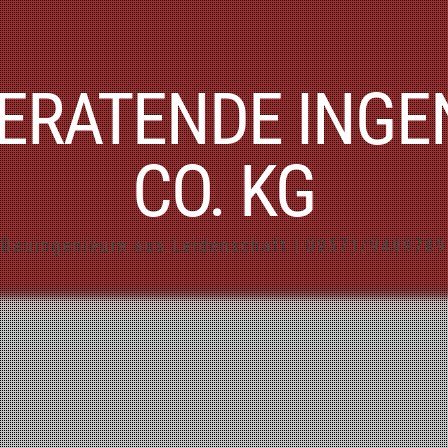
ERATENDE INGE
CO. KG
Bauingenieure aus Leidenschaft | 09571/9489789